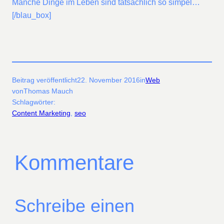
Manche Dinge im Leben sind tatsächlich so simpel…
[/blau_box]
Beitrag veröffentlicht
22. November 2016
in
Web
von
Thomas Mauch
Schlagwörter:
Content Marketing
, 
seo
Kommentare
Schreibe einen