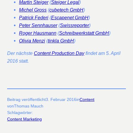
Martin Steiger
(
Steiger Legal
)
Michel Gross
(
cubetech GmbH
)
Patrick Federi
(
Escapenet GmbH
)
Peter Sennhauser
(
Swissreporter
)
Roger Hausmann
(
Schreibwerkstatt GmbH
)
Olivia Menzi
(
tinkla GmbH
)
Der nächste
Content Production Day
findet am 5. April
2016 statt.
Beitrag veröffentlicht
3. Februar 2016
in
Content
von
Thomas Mauch
Schlagwörter:
Content Marketing